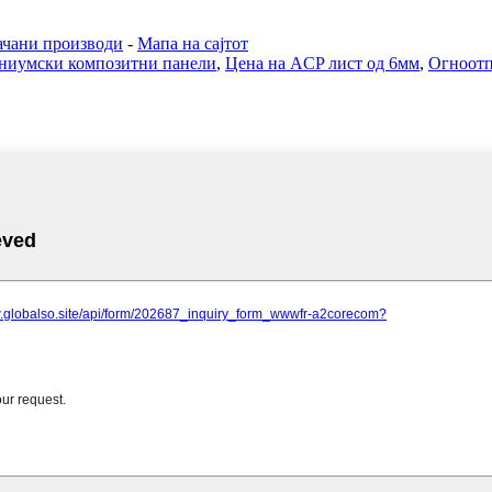
чани производи
-
Мапа на сајтот
иниумски композитни панели
,
Цена на ACP лист од 6мм
,
Огноотп