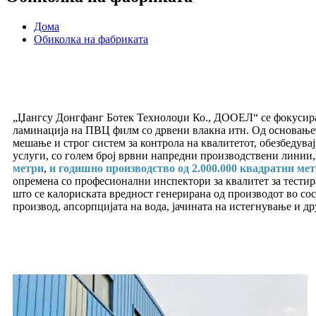
Дома
Обиколка на фабриката
„Џангсу Донгфанг Ботек Технолоџи Ко., ДООЕЛ“ се фокусира н
ламинација на ПВЦ филм со дрвени влакна итн. Од основањет
мешање и строг систем за контрола на квалитетот, обезбедува
услуги, со голем број врвни напредни производствени линии,
метри
,
и годишно производство од 2.000.000 квадратни ме
опремена со професионални инспектори за квалитет за тестира
што се калориската вредност генерирана од производот во со
производ, апсорпцијата на вода, јачината на истегнување и д