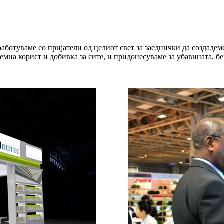
аботуваме со пријатели од целиот свет за заеднички да создадем
емна корист и добивка за сите, и придонесуваме за убавината, бе