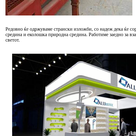
Редовно ќе одржуваме странски изложби, со надеж дека ќе сор
средина и еколошка природна средина. Работиме заедно за вза
светот.