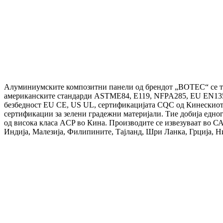
Алуминиумските композитни панели од брендот „BOTEC“ се т
американските стандарди ASTME84, E119, NFPA285, EU EN135
безбедност EU CE, US UL, сертификацијата CQC од Кинескиот ц
сертификации за зелени градежни материјали. Тие добија едног
од висока класа ACP во Кина. Производите се извезуваат во С
Индија, Малезија, Филипините, Тајланд, Шри Ланка, Грција, Ниг