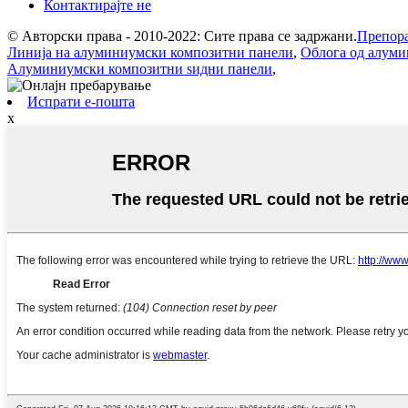
Контактирајте не
© Авторски права - 2010-2022: Сите права се задржани.
Препора
Линија на алуминиумски композитни панели
,
Облога од алум
Алуминиумски композитни ѕидни панели
,
Испрати е-пошта
x