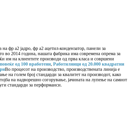
а фр а2 јадро, фр а2 ацетил-кондензатор, панели за
о во 2014 година, нашата фабрика има современа опрема за
јќи им на клиентите производи од прва класа и совршени
повеќе од 100 вработени
,
Работилници од 20.000 квадратни
три
Во процесот на производство, производствената линија е
ње на голем број стандарди за квалитет на производот, како
стојба на надворешно согорување, јачината на лупење на самиот
руги стандарди за перформанси.