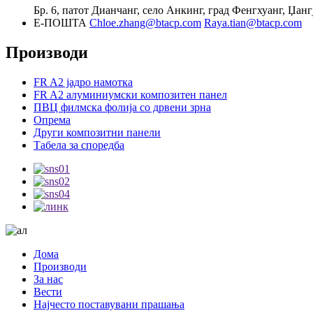
Бр. 6, патот Дианчанг, село Анкинг, град Фенгхуанг, Џанг
Е-ПОШТА
Chloe.zhang@btacp.com
Raya.tian@btacp.com
Производи
FR A2 јадро намотка
FR A2 алуминиумски композитен панел
ПВЦ филмска фолија со дрвени зрна
Опрема
Други композитни панели
Табела за споредба
Дома
Производи
За нас
Вести
Најчесто поставувани прашања