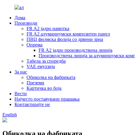
Дома
Производи
FR A2 јадро намотка
FR A2 алуминиумски композитен панел
ПВЦ филмска фолија со дрвени зрна
Опрема
FR A2 јадро производствена линија
Производствена линија за алуминиумски ком
Табела за споредба
VAE емулзија
За нас
Обиколка на фабриката
Преземи
Картичка во боја
Вести
Најчесто поставувани прашања
Контактирајте не
English
Обиколка на фабриката