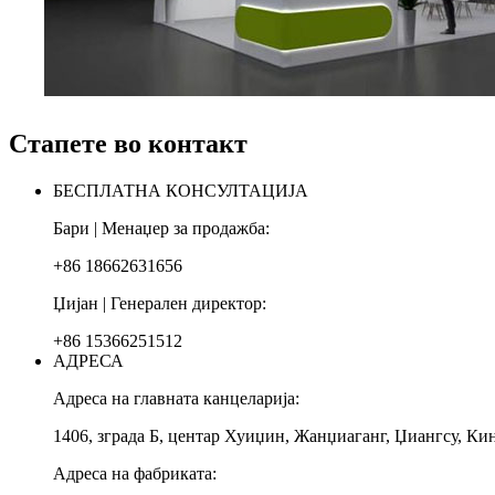
Стапете во контакт
БЕСПЛАТНА КОНСУЛТАЦИЈА
Бари | Менаџер за продажба:
+86 18662631656
Џијан | Генерален директор:
+86 15366251512
АДРЕСА
Адреса на главната канцеларија:
1406, зграда Б, центар Хуиџин, Жанџиаганг, Џиангсу, Ки
Адреса на фабриката: