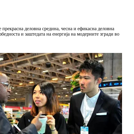
е прекрасна деловна средина, чесна и ефикасна деловна
збедноста и заштедата на енергија на модерните згради во