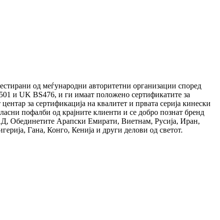
естирани од меѓународни авторитетни организации според
01 и UK BS476, и ги имаат положено сертификатите за
ентар за сертификација на квалитет и првата серија кинески
ласни пофалби од крајните клиенти и се добро познат бренд
АД, Обединетите Арапски Емирати, Виетнам, Русија, Иран,
ерија, Гана, Конго, Кенија и други делови од светот.