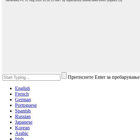
Притиснете Enter за пребарување
English
French
German
Portuguese
Spanish
Russian
Japanese
Korean
Arabic
Irish