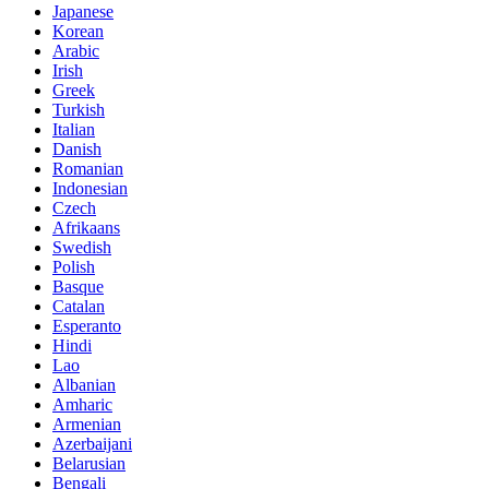
Japanese
Korean
Arabic
Irish
Greek
Turkish
Italian
Danish
Romanian
Indonesian
Czech
Afrikaans
Swedish
Polish
Basque
Catalan
Esperanto
Hindi
Lao
Albanian
Amharic
Armenian
Azerbaijani
Belarusian
Bengali