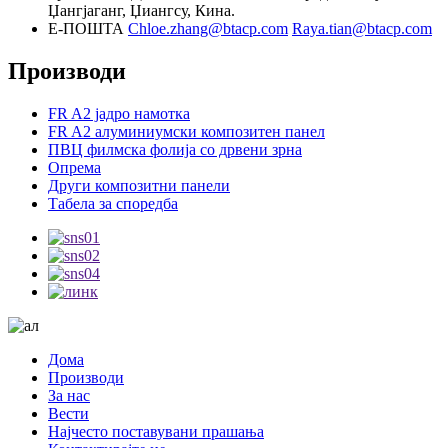
Џангјаганг, Џиангсу, Кина.
Е-ПОШТА
Chloe.zhang@btacp.com
Raya.tian@btacp.com
Производи
FR A2 јадро намотка
FR A2 алуминиумски композитен панел
ПВЦ филмска фолија со дрвени зрна
Опрема
Други композитни панели
Табела за споредба
Дома
Производи
За нас
Вести
Најчесто поставувани прашања