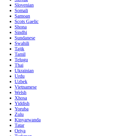
Slovenian
Somali
Samoan
Scots Gaelic
Shona
Sindhi
Sundanese
Swahili
Tajik
Tamil
Telugu
Thai
Ukrainian
Urdu
Uzbek
Vietnamese
Welsh
Xhosa
Yiddish
Yoruba
Zulu
Kinyarwanda
Tatar
Oriya