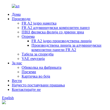
Дома
Производи
FR A2 јадро намотка
FR A2 алуминиумски композитен панел
ПВЦ филмска фолија со дрвени зрна
Опрема
FR A2 јадро производствена линија
Производствена линија за алуминиумски
композитни панели FR A2
Табела за споредба
VAE емулзија
За нас
Обиколка на фабриката
Преземи
Картичка во боја
Вести
Најчесто поставувани прашања
Контактирајте не
English