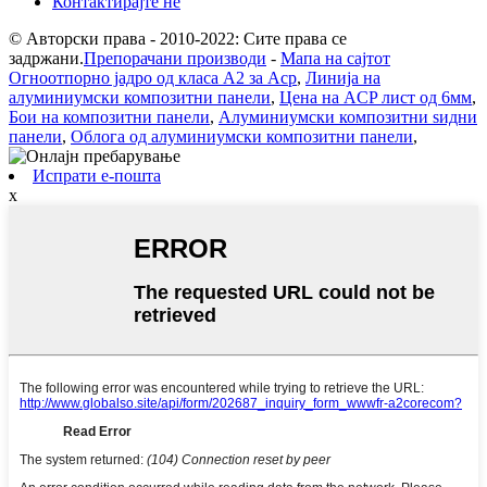
Контактирајте не
© Авторски права - 2010-2022: Сите права се
задржани.
Препорачани производи
-
Мапа на сајтот
Огноотпорно јадро од класа А2 за Acp
,
Линија на
алуминиумски композитни панели
,
Цена на ACP лист од 6мм
,
Бои на композитни панели
,
Алуминиумски композитни ѕидни
панели
,
Облога од алуминиумски композитни панели
,
Испрати е-пошта
x