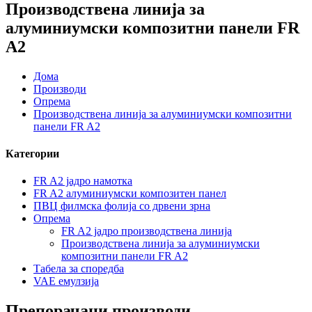
Производствена линија за
алуминиумски композитни панели FR
A2
Дома
Производи
Опрема
Производствена линија за алуминиумски композитни
панели FR A2
Категории
FR A2 јадро намотка
FR A2 алуминиумски композитен панел
ПВЦ филмска фолија со дрвени зрна
Опрема
FR A2 јадро производствена линија
Производствена линија за алуминиумски
композитни панели FR A2
Табела за споредба
VAE емулзија
Препорачани производи