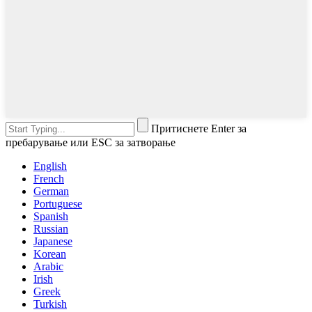
Притиснете Enter за
пребарување или ESC за затворање
English
French
German
Portuguese
Spanish
Russian
Japanese
Korean
Arabic
Irish
Greek
Turkish