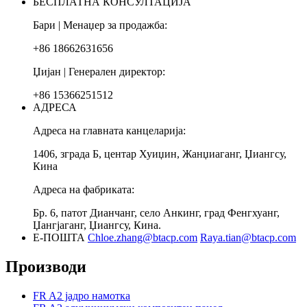
БЕСПЛАТНА КОНСУЛТАЦИЈА
Бари | Менаџер за продажба:
+86 18662631656
Џијан | Генерален директор:
+86 15366251512
АДРЕСА
Адреса на главната канцеларија:
1406, зграда Б, центар Хуиџин, Жанџиаганг, Џиангсу,
Кина
Адреса на фабриката:
Бр. 6, патот Дианчанг, село Анкинг, град Фенгхуанг,
Џангјаганг, Џиангсу, Кина.
Е-ПОШТА
Chloe.zhang@btacp.com
Raya.tian@btacp.com
Производи
FR A2 јадро намотка