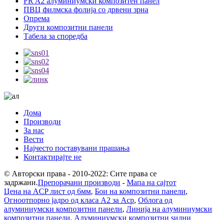
FR A2 алуминиумски композитен панел
ПВЦ филмска фолија со дрвени зрна
Опрема
Други композитни панели
Табела за споредба
Дома
Производи
За нас
Вести
Најчесто поставувани прашања
Контактирајте не
© Авторски права - 2010-2022: Сите права се
задржани.
Препорачани производи
-
Мапа на сајтот
Цена на ACP лист од 6мм
,
Бои на композитни панели
,
Огноотпорно јадро од класа А2 за Acp
,
Облога од
алуминиумски композитни панели
,
Линија на алуминиумски
композитни панели
,
Алуминиумски композитни ѕидни