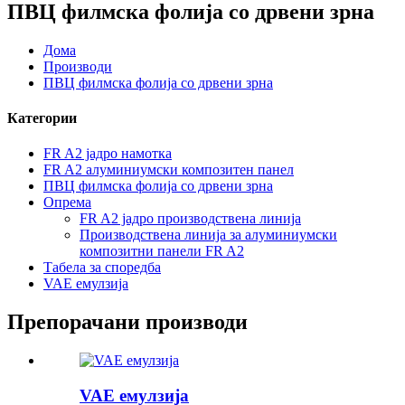
ПВЦ филмска фолија со дрвени зрна
Дома
Производи
ПВЦ филмска фолија со дрвени зрна
Категории
FR A2 јадро намотка
FR A2 алуминиумски композитен панел
ПВЦ филмска фолија со дрвени зрна
Опрема
FR A2 јадро производствена линија
Производствена линија за алуминиумски
композитни панели FR A2
Табела за споредба
VAE емулзија
Препорачани производи
VAE емулзија