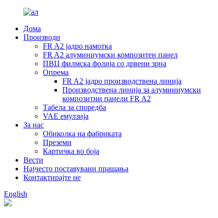
Дома
Производи
FR A2 јадро намотка
FR A2 алуминиумски композитен панел
ПВЦ филмска фолија со дрвени зрна
Опрема
FR A2 јадро производствена линија
Производствена линија за алуминиумски
композитни панели FR A2
Табела за споредба
VAE емулзија
За нас
Обиколка на фабриката
Преземи
Картичка во боја
Вести
Најчесто поставувани прашања
Контактирајте не
English