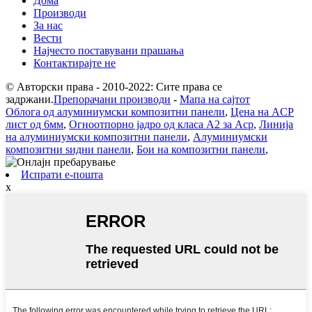
Дома
Производи
За нас
Вести
Најчесто поставувани прашања
Контактирајте не
© Авторски права - 2010-2022: Сите права се
задржани.
Препорачани производи
-
Мапа на сајтот
Облога од алуминиумски композитни панели
,
Цена на ACP
лист од 6мм
,
Огноотпорно јадро од класа А2 за Acp
,
Линија
на алуминиумски композитни панели
,
Алуминиумски
композитни ѕидни панели
,
Бои на композитни панели
,
Испрати е-пошта
x