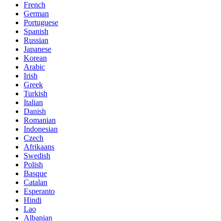
French
German
Portuguese
Spanish
Russian
Japanese
Korean
Arabic
Irish
Greek
Turkish
Italian
Danish
Romanian
Indonesian
Czech
Afrikaans
Swedish
Polish
Basque
Catalan
Esperanto
Hindi
Lao
Albanian