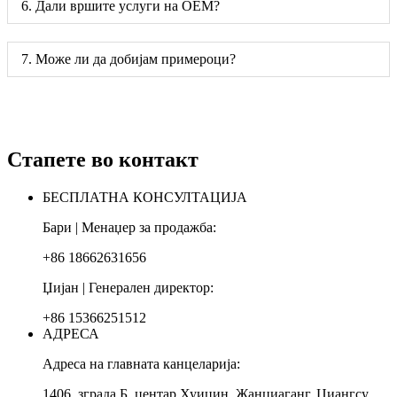
6. Дали вршите услуги на OEM?
7. Може ли да добијам примероци?
Стапете во контакт
БЕСПЛАТНА КОНСУЛТАЦИЈА
Бари | Менаџер за продажба:
+86 18662631656
Џијан | Генерален директор:
+86 15366251512
АДРЕСА
Адреса на главната канцеларија:
1406, зграда Б, центар Хуиџин, Жанџиаганг, Џиангсу,