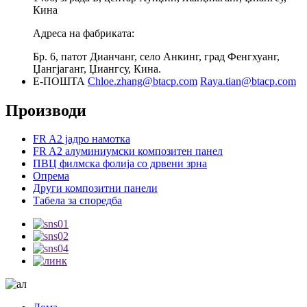
Кина
Адреса на фабриката:
Бр. 6, патот Дианчанг, село Анкинг, град Фенгхуанг,
Џангјаганг, Џиангсу, Кина.
Е-ПОШТА
Chloe.zhang@btacp.com
Raya.tian@btacp.com
Производи
FR A2 јадро намотка
FR A2 алуминиумски композитен панел
ПВЦ филмска фолија со дрвени зрна
Опрема
Други композитни панели
Табела за споредба