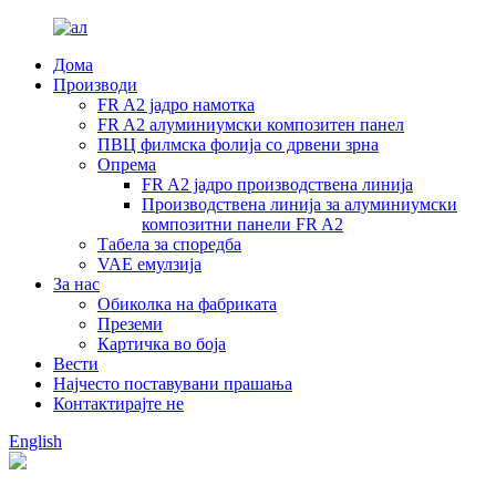
Дома
Производи
FR A2 јадро намотка
FR A2 алуминиумски композитен панел
ПВЦ филмска фолија со дрвени зрна
Опрема
FR A2 јадро производствена линија
Производствена линија за алуминиумски
композитни панели FR A2
Табела за споредба
VAE емулзија
За нас
Обиколка на фабриката
Преземи
Картичка во боја
Вести
Најчесто поставувани прашања
Контактирајте не
English