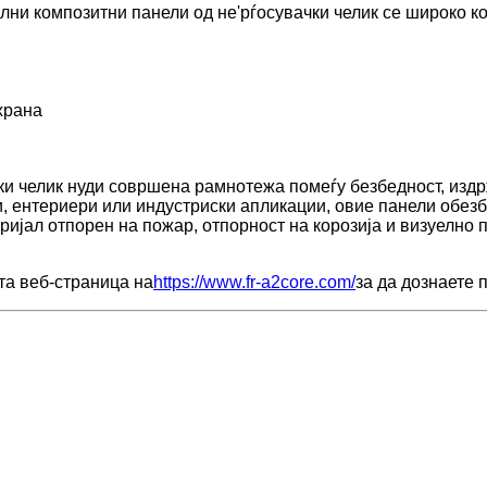
ни композитни панели од не'рѓосувачки челик се широко ко
 храна
и челик нуди совршена рамнотежа помеѓу безбедност, издр
ди, ентериери или индустриски апликации, овие панели обе
ријал отпорен на пожар, отпорност на корозија и визуелно 
та веб-страница на
https://www.fr-a2core.com/
за да дознаете 