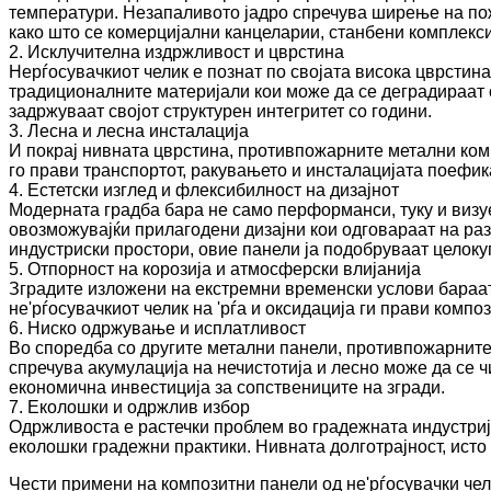
температури. Незапаливото јадро спречува ширење на пож
како што се комерцијални канцеларии, станбени комплекси
2. Исклучителна издржливост и цврстина
Нерѓосувачкиот челик е познат по својата висока цврстина
традиционалните материјали кои може да се деградираат с
задржуваат својот структурен интегритет со години.
3. Лесна и лесна инсталација
И покрај нивната цврстина, противпожарните метални комп
го прави транспортот, ракувањето и инсталацијата поефик
4. Естетски изглед и флексибилност на дизајнот
Модерната градба бара не само перформанси, туку и визуе
овозможувајќи прилагодени дизајни кои одговараат на раз
индустриски простори, овие панели ја подобруваат целокуп
5. Отпорност на корозија и атмосферски влијанија
Зградите изложени на екстремни временски услови бараат
не'рѓосувачкиот челик на 'рѓа и оксидација ги прави комп
6. Ниско одржување и исплатливост
Во споредба со другите метални панели, противпожарнит
спречува акумулација на нечистотија и лесно може да се 
економична инвестиција за сопствениците на згради.
7. Еколошки и одржлив избор
Одржливоста е растечки проблем во градежната индустрија
еколошки градежни практики. Нивната долготрајност, исто 
Чести примени на композитни панели од не'рѓосувачки чел