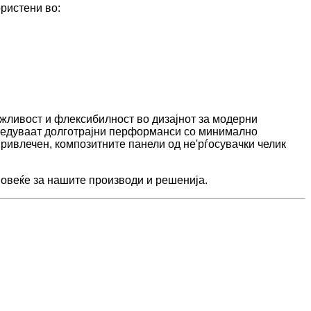
ристени во:
жливост и флексибилност во дизајнот за модерни
збедуваат долготрајни перформанси со минимално
привлечен, композитните панели од не'рѓосувачки челик
повеќе за нашите производи и решенија.