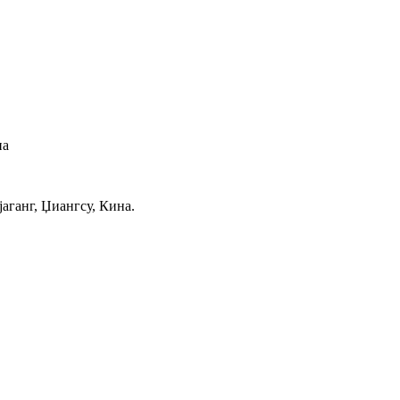
на
јаганг, Џиангсу, Кина.