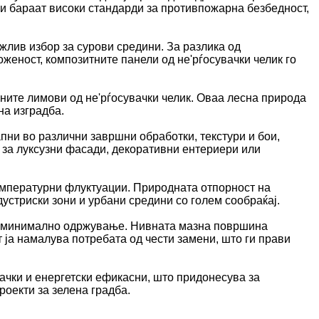
ои бараат високи стандарди за противпожарна безбедност,
ржлив избор за сурови средини. За разлика од
женост, композитните панели од не'рѓосувачки челик го
ните лимови од не'рѓосувачки челик. Оваа лесна природа
на изградба.
пни во различни завршни обработки, текстури и бои,
т за луксузни фасади, декоративни ентериери или
емпературни флуктуации. Природната отпорност на
дустриски зони и урбани средини со голем сообраќај.
ат минимално одржување. Нивната мазна површина
 ја намалува потребата од чести замени, што ги прави
ачки и енергетски ефикасни, што придонесува за
роекти за зелена градба.