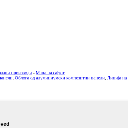
чани производи
-
Мапа на сајтот
панели
,
Облога од алуминиумски композитни панели
,
Линија на