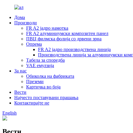
Дома
Производи
FR A2 јадро намотка
FR A2 алуминиумски композитен панел
ПВЦ филмска фолија со дрвени зрна
Опрема
FR A2 јадро производствена линија
Производствена линија за алуминиумски ком
Табела за споредба
VAE емулзија
За нас
Обиколка на фабриката
Преземи
Картичка во боја
Вести
Најчесто поставувани прашања
Контактирајте не
English
Вести