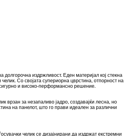
на долгорочна издржливост. Еден материјал кој стекна
 челик. Со својата супериорна цврстина, отпорност на
т сигурно и високо-перформансно решение.
ик врзан за незапаливо јадро, создавајќи лесна, но
тина на панелот, што го прави идеален за различни
осувачки челик се дизајнирани да издржат екстремни