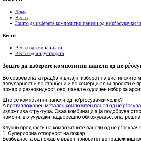
Дома
Вести
Зошто да изберете композитни панели од не'рѓосувачки ч
Вести
Вести од компанијата
Вести од индустријата
Зошто да изберете композитни панели од не'рѓос
Во современата градба и дизајн, изборот на вистинските м
популарност и во станбени и во комерцијални проекти е п
пожар и разновидност, овој панел е одличен избор за арх
Што се композитни панели од не'рѓосувачки челик?
A
противпожарен метален композитен панел од не'рѓосува
издржлива структура. Оваа комбинација ја подобрува отпо
намени, вклучувајќи надворешно обложување, внатрешна 
Клучни предности на композитните панели од не'рѓосувачк
1. Супериорна отпорност на пожар
Безбедноста од пожар е врвен приоритет во градежништво