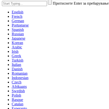
Притиснете Enter за пребарување
English
French
German
Portuguese
Spanish
Russian
Japanese
Korean
Arabic
Irish
Greek
Turkish
Italian
Danish
Romanian
Indonesian
Czech
Afrikaans
Swedish
Polish
Basque
Catalan
Esperanto