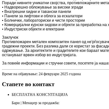
Поради нивните уникатни својства, противпожарните метал
• Надворешно обложување за високи згради
• Внатрешни ѕидни и тавански панели
• Панели за лифтови и облога за ескалатори
• Болнички, лабораториски и чисти простории
• Комерцијални кујнски ѕидови и објекти за преработка на
• Индустриски објекти и електрани
Заклучок
Противпожарен метален композитен панел од не'рѓосувачк
градежни проекти. Без разлика дали се користат за фаса
одржување. За архитектите и градителите кои бараат мате
остануваат врвен избор во индустријата.
За повеќе информации и стручни совети, посетете ја наша
Време на објавување: 24 февруари 2025 година
Стапете во контакт
БЕСПЛАТНА КОНСУЛТАЦИЈА
Бари | Менаџер за продажба: