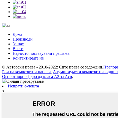
Дома
Производи
За нас
Вести
Најчесто поставувани прашања
Контактирајте не
© Авторски права - 2010-2022: Сите права се задржани.
Препора
Бои на композитни панели
,
Алуминиумски композитни ѕидни 
Огноотпорно јадро од класа А2 за Acp
,
Испрати е-пошта
x