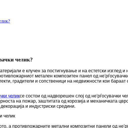
елик?
увачки челик?
атеријали е клучен за постигнување и на естетски изглед и 
ротивпожарниот метален композитен панел од не'рѓосувачки
итекти, градители и сопственици на недвижности кои бараа
чки челик
се состои од надворешен слој од не'рѓосувачки чел
рноста на пожар, заштитата од корозија и механичката цврс
декорација и индустриски средини.
и челик
то, а противпожарните метални композитни панели од не'рѓ