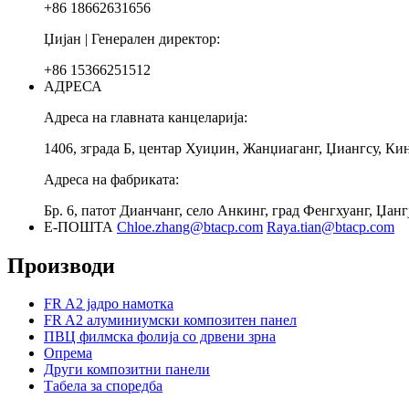
+86 18662631656
Џијан | Генерален директор:
+86 15366251512
АДРЕСА
Адреса на главната канцеларија:
1406, зграда Б, центар Хуиџин, Жанџиаганг, Џиангсу, Ки
Адреса на фабриката:
Бр. 6, патот Дианчанг, село Анкинг, град Фенгхуанг, Џанг
Е-ПОШТА
Chloe.zhang@btacp.com
Raya.tian@btacp.com
Производи
FR A2 јадро намотка
FR A2 алуминиумски композитен панел
ПВЦ филмска фолија со дрвени зрна
Опрема
Други композитни панели
Табела за споредба