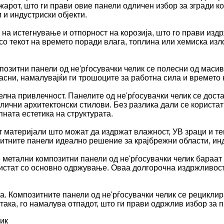
арот, што ги прави овие панели одличен избор за згради к
 и индустриски објекти.
 на истегнување и отпорност на корозија, што го прави изд
о текот на времето поради влага, топлина или хемиска изло
озитни панели од не'рѓосувачки челик се полесни од масив
асни, намалувајќи ги трошоците за работна сила и времето 
лна привлечност. Панелите од не'рѓосувачки челик се доста
лични архитектонски стилови. Без разлика дали се користа
ната естетика на структурата.
 материјали што можат да издржат влажност, УВ зраци и т
озитните панели идеално решение за крајбрежни области, ин
е метални композитни панели од не'рѓосувачки челик бара
чистат со основно одржување. Оваа долгорочна издржливост
. Композитните панели од не'рѓосувачки челик се рециклир
така, го намалува отпадот, што ги прави одржлив избор за п
ик